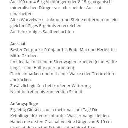
Auf 100 qm 4-6 kg Volldünger oder 8-15 kg organisch-
mineralischen Dünger vor oder bei der Aussaat
einarbeiten
Altes Wurzelwerk, Unkraut und Steine entfernen um ein
gleichmäßiges Ergebnis zu erreichen.
Auf feinkörniges Saatbeet achten
Aussaat
Bester Zeitpunkt: Frühjahr bis Ende Mai und Herbst bis
Mitte Oktober.
Im Idealfall mit einem Streuwagen arbeiten (eine Hälfte
längs - eine Hälfte quer arbeiten)
Flach einharken und mit einer Walze oder Tretbrettern
andrücken.
Zusätzlich gießen bei trockener Witterung
Nicht betreten bis zum ersten Schnitt
Anfangspflege
Ergiebig Gießen - auch mehrmals am Tag! Die
Keimlinge dürfen nicht unter Wassermangel leiden
Haben die ersten Grashalme eine Länge von 8-10 cm
erreicht den ersten Schnitt auf minimal 5 cm