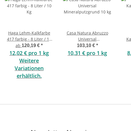
Haga Lehm-Kalkfarbe
Casa Natura Abruzzo
417 farbig - 8 Liter / 10
Universal
Ka
Kg
Mineralputzgrund 10 kg
ab
120,19 €
*
103,10 €
*
12,02 € pro 1 kg
10,31 € pro 1 kg
8
Weitere
Variationen
erhältlich.