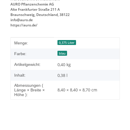
AURO Pflanzenchemie AG
Alte Frankfurter Straße 211 A
Braunschweig, Deutschland, 38122
info@auro.de
https://auro.de/
Produkteigenschaft
Wert
0,375 Liter
Menge:
blau
Farbe:
0,40
kg
Artikelgewicht:
0,38 l
Inhalt:
Abmessungen (
8,40 × 8,40 × 8,70 cm
Länge × Breite ×
Höhe ):