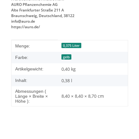
AURO Pflanzenchemie AG
Alte Frankfurter Straße 211 A
Braunschweig, Deutschland, 38122
info@auro.de
https://auro.de/
Produkteigenschaft
Wert
0,375 Liter
Menge:
gelb
Farbe:
0,40
kg
Artikelgewicht:
0,38 l
Inhalt:
Abmessungen (
8,40 × 8,40 × 8,70 cm
Länge × Breite ×
Höhe ):