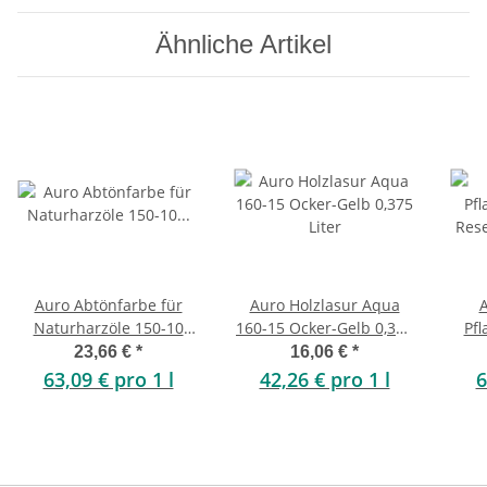
Ähnliche Artikel
Auro Abtönfarbe für
Auro Holzlasur Aqua
Naturharzöle 150-10
160-15 Ocker-Gelb 0,375
Pfl
Ocker-Gelb 0,375 Liter
Liter
Rese
23,66 €
*
16,06 €
*
63,09 € pro 1 l
42,26 € pro 1 l
6