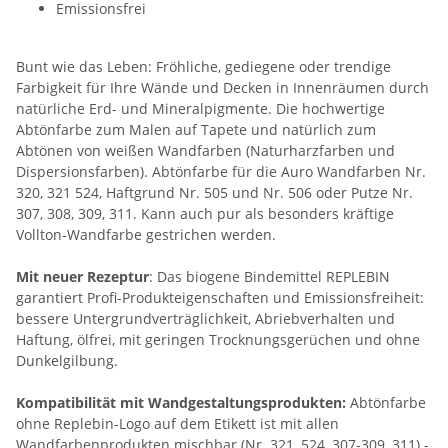
Emissionsfrei
Bunt wie das Leben: Fröhliche, gediegene oder trendige
Farbigkeit für Ihre Wände und Decken in Innenräumen durch
natürliche Erd- und Mineralpigmente. Die hochwertige
Abtönfarbe zum Malen auf Tapete und natürlich zum
Abtönen von weißen Wandfarben (Naturharzfarben und
Dispersionsfarben). Abtönfarbe für die Auro Wandfarben Nr.
320, 321 524, Haftgrund Nr. 505 und Nr. 506 oder Putze Nr.
307, 308, 309, 311. Kann auch pur als besonders kräftige
Vollton-Wandfarbe gestrichen werden.
Mit neuer Rezeptur
: Das biogene Bindemittel REPLEBIN
garantiert Profi-Produkteigenschaften und Emissionsfreiheit:
bessere Untergrundverträglichkeit, Abriebverhalten und
Haftung, ölfrei, mit geringen Trocknungsgerüchen und ohne
Dunkelgilbung.
Kompatibilität mit Wandgestaltungsprodukten:
Abtönfarbe
ohne Replebin-Logo auf dem Etikett ist mit allen
Wandfarbenprodukten mischbar (Nr. 321, 524, 307-309, 311) -