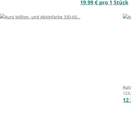
19,99 € pro 1 Stück
Auro
123
12,