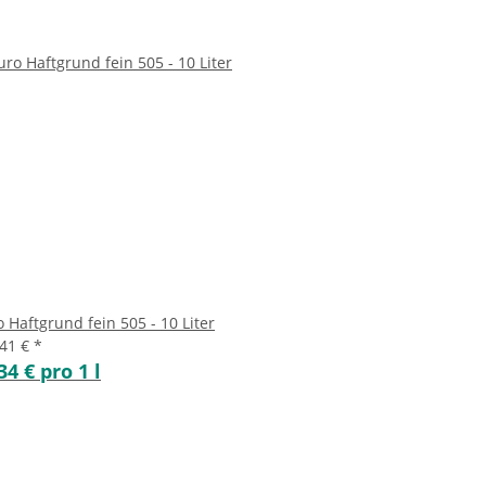
 Haftgrund fein 505 - 10 Liter
,41 €
*
34 € pro 1 l