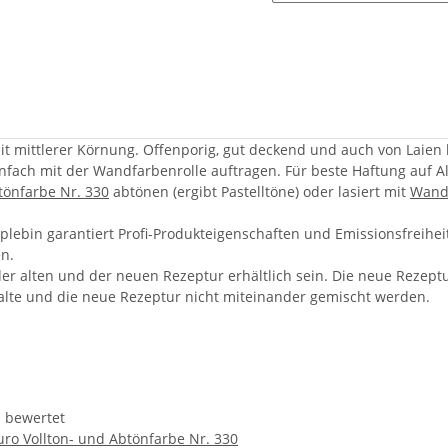
t mittlerer Körnung. Offenporig, gut deckend und auch von Laien l
einfach mit der Wandfarbenrolle auftragen. Für beste Haftung auf A
btönfarbe Nr. 330
abtönen (ergibt Pastelltöne) oder lasiert mit
Wandl
ebin garantiert Profi-Produkteigenschaften und Emissionsfreiheit:
n.
der alten und der neuen Rezeptur erhältlich sein. Die neue Rezept
alte und die neue Rezeptur nicht miteinander gemischt werden.
 bewertet
uro Vollton- und Abtönfarbe Nr. 330