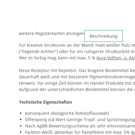
weitere Registerkarten anzeigen
Beschreibung
Für kreative Strukturen an der Wand: matt-weißer Putz mi
("liegende Achten") oder für ein ruhigeres Strukturbild 
Wer es farbig mag, kann mit max. 5 %
Auro Vollton- u. A
Neue Rezeptur mit Replebin. Das biogene Bindemittel Repl
dauerhaft weiß und mit besserem Pigmentbindevermöge
Hinweis: Für einige Zeit können im Handel Produkte mit 
Aufgrund der unterschiedlichen Bindemittel können die 
Technische Eigenschaften
Konsequent ökologische Rohstoffauswahl
Offenporig (sd-Wert Geringe Tropf- und Spritzneigung
Nach AgBB-Bewertungsschema als sehr emissionsarm
Farbton Weiß; abtönbar für Pastelltöne mit max. 5%
A