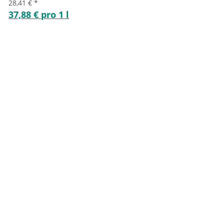
28,41 €
*
37,88 € pro 1 l