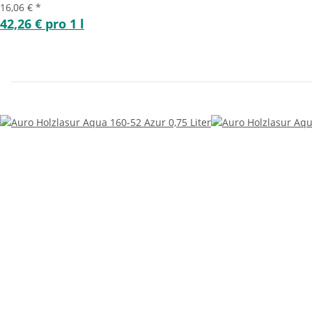
16,06 €
*
42,26 € pro 1 l