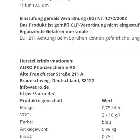
1l für 12,5 qm
Einstufung gemäß Verordnung (EG) Nr. 1272/2008
Das Produkt ist gemäß CLP-Verordnung nicht eingestuf
Ergänzende Gefahrenmerkmale
EUH211 Achtung! Beim Sprühen können gefährliche lunge
Herstellerinformationen:
AURO Pflanzenchemie AG
Alte Frankfurter Straße 211 A
Braunschweig, Deutschland, 38122
info@auro.de
https://auro.de/
Produkteigenschaft
Wert
0,75 Liter
Menge:
2 - 10 g/l
VOC:
blau
Farbe:
0,98
kg
Artikelgewicht:
0,75 l
Inhalt: