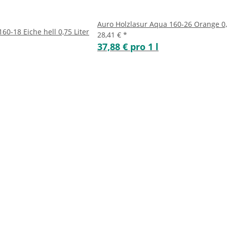
Auro Holzlasur Aqua 160-26 Orange 0,
60-18 Eiche hell 0,75 Liter
28,41 €
*
37,88 € pro 1 l