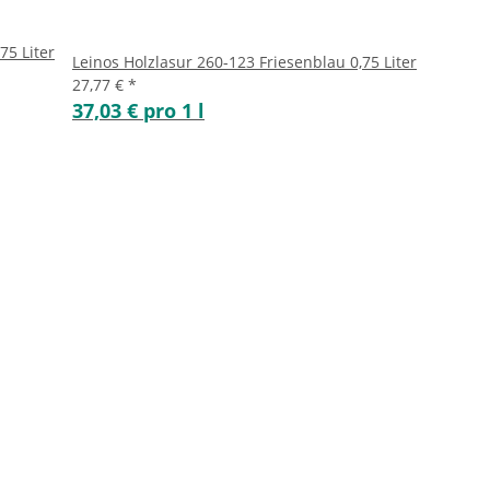
75 Liter
Leinos Holzlasur 260-123 Friesenblau 0,75 Liter
27,77 €
*
37,03 € pro 1 l