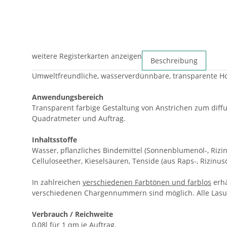
weitere Registerkarten anzeigen
Beschreibung
Umweltfreundliche, wasserverdünnbare, transparente Holz
Anwendungsbereich
Transparent farbige Gestaltung von Anstrichen zum diffus
Quadratmeter und Auftrag.
Inhaltsstoffe
Wasser, pflanzliches Bindemittel (Sonnenblumenöl-, Rizin
Celluloseether, Kieselsäuren, Tenside (aus Raps-, Rizinusö
In zahlreichen
verschiedenen Farbtönen und farblos
erhä
verschiedenen Chargennummern sind möglich. Alle Lasu
Verbrauch / Reichweite
0,08l für 1 qm je Auftrag.