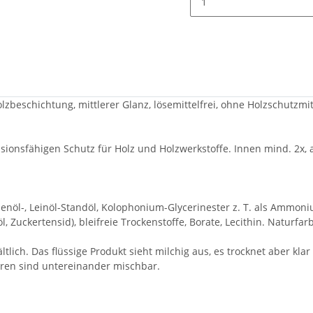
beschichtung, mittlerer Glanz, lösemittelfrei, ohne Holzschutzmi
ionsfähigen Schutz für Holz und Holzwerkstoffe. Innen mind. 2x, a
enöl-, Leinöl-Standöl, Kolophonium-Glycerinester z. T. als Ammoniu
l, Zuckertensid), bleifreie Trockenstoffe, Borate, Lecithin. Naturfa
ltlich. Das flüssige Produkt sieht milchig aus, es trocknet aber kl
ren sind untereinander mischbar.