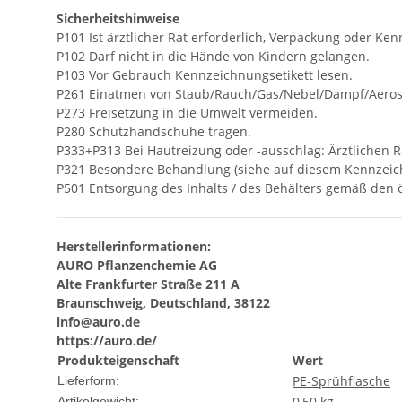
Sicherheitshinweise
P101 Ist ärztlicher Rat erforderlich, Verpackung oder Ken
P102 Darf nicht in die Hände von Kindern gelangen.
P103 Vor Gebrauch Kennzeichnungsetikett lesen.
P261 Einatmen von Staub/Rauch/Gas/Nebel/Dampf/Aeros
P273 Freisetzung in die Umwelt vermeiden.
P280 Schutzhandschuhe tragen.
P333+P313 Bei Hautreizung oder -ausschlag: Ärztlichen Ra
P321 Besondere Behandlung (siehe auf diesem Kennzeich
P501 Entsorgung des Inhalts / des Behälters gemäß den ör
Herstellerinformationen:
AURO Pflanzenchemie AG
Alte Frankfurter Straße 211 A
Braunschweig, Deutschland, 38122
info@auro.de
https://auro.de/
Produkteigenschaft
Wert
PE-Sprühflasche
Lieferform:
0,50
kg
Artikelgewicht: