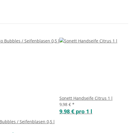
Sonett Handseife Citrus 1 l
9,98 €
*
9,98 € pro 1 l
Bubbles / Seifenblasen 0,5 l