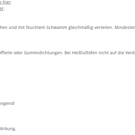
e hier
.
er
.
ühen und mit feuchtem Schwamm gleichmäßig verteilen. Mindestens
offteile oder Gummidichtungen. Bei Heißluftöfen nicht auf die Ven
angenöl
Wirkung.