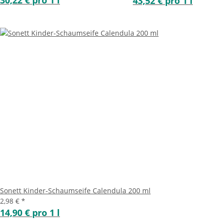
30,22 € pro 1 l
43,52 € pro 1 l
Sonett Kinder-Schaumseife Calendula 200 ml
2,98 €
*
14,90 € pro 1 l