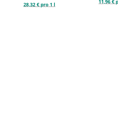
11,96 € p
28,32 € pro 1 l