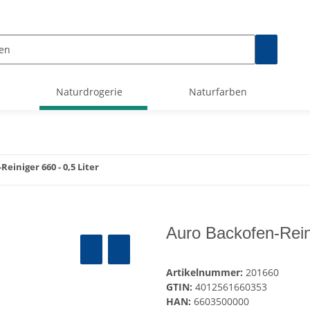
Naturdrogerie
Naturfarben
einiger 660 - 0,5 Liter
Auro Backofen-Reini
Artikelnummer:
201660
GTIN:
4012561660353
HAN:
6603500000