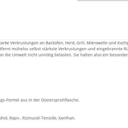
starke Verkrustungen an Backöfen, Herd, Grill, Mikrowelle und Koc
Entfernt mühelos selbst stärkste Verkrustungen und eingebrannte Rü
ion die Umwelt nicht unnötig belasten. Sie halten also ein besonde
ngs-Formel aus in der Dosiersprühflasche.
ohol, Raps-, Rizinusöl-Tenside, Xanthan.