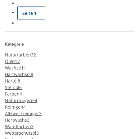
Seite
1
Kategorie
Naturfarben
32
Ölen
17
Wachse
11
Hartwachsöl
8
Hartöl
8
Steinöl
6
Farben
4
Naturdrogerie
4
Reinigen
4
Allzweckreiniger
3
Hartwachs
3
Wandfarben
3
Wetterschutzöl
3