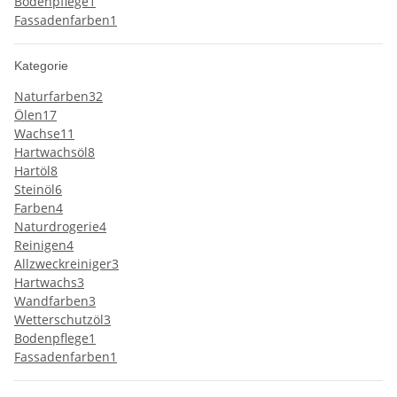
Bodenpflege
1
Fassadenfarben
1
Kategorie
Naturfarben
32
Ölen
17
Wachse
11
Hartwachsöl
8
Hartöl
8
Steinöl
6
Farben
4
Naturdrogerie
4
Reinigen
4
Allzweckreiniger
3
Hartwachs
3
Wandfarben
3
Wetterschutzöl
3
Bodenpflege
1
Fassadenfarben
1